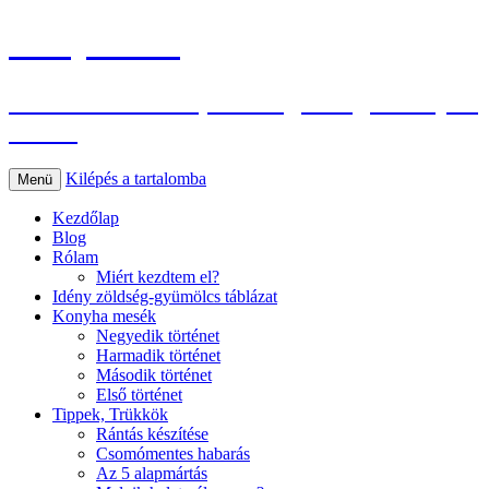
Konyhasuli
Az életmódváltás, és az egészséges konyha
oldala
Kilépés a tartalomba
Menü
Kezdőlap
Blog
Rólam
Miért kezdtem el?
Idény zöldség-gyümölcs táblázat
Konyha mesék
Negyedik történet
Harmadik történet
Második történet
Első történet
Tippek, Trükkök
Rántás készítése
Csomómentes habarás
Az 5 alapmártás