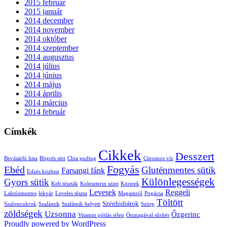
2015 február
2015 január
2014 december
2014 november
2014 október
2014 szeptember
2014 augusztus
2014 július
2014 június
2014 május
2014 április
2014 március
2014 február
Címkék
Cikkek
Desszert
Bevásárló lista
Bögrés süti
Chia puding
Citromos víz
Fogyás
Ebéd
Gluténmentes sütik
Farsangi fánk
Edzés közben
Különlegességek
Gyors sütik
Kelt tészták
Koleszterin szint
Köretek
Levesek
Reggeli
Laktózmentes
lekvár
Leveles tészta
Magamról
Pogácsa
Töltött
Szénhidrátok
Szaloncukrok
Szalámik
Szalámik helyett
Szörp
zöldségek
Uzsonna
Őzgerinc
Vitamin pótlás télen
Önmagával sűrítés
Proudly powered by WordPress