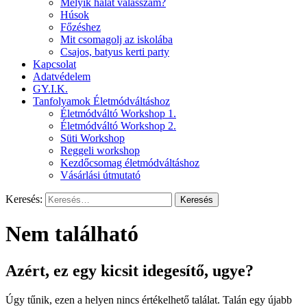
Melyik halat válasszam?
Húsok
Főzéshez
Mit csomagolj az iskolába
Csajos, batyus kerti party
Kapcsolat
Adatvédelem
GY.I.K.
Tanfolyamok Életmódváltáshoz
Életmódváltó Workshop 1.
Életmódváltó Workshop 2.
Süti Workshop
Reggeli workshop
Kezdőcsomag életmódváltáshoz
Vásárlási útmutató
Keresés:
Nem található
Azért, ez egy kicsit idegesítő, ugye?
Úgy tűnik, ezen a helyen nincs értékelhető találat. Talán egy újabb