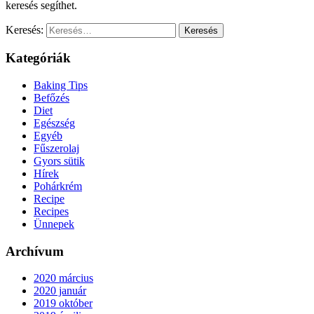
keresés segíthet.
Keresés:
Kategóriák
Baking Tips
Befőzés
Diet
Egészség
Egyéb
Fűszerolaj
Gyors sütik
Hírek
Pohárkrém
Recipe
Recipes
Ünnepek
Archívum
2020 március
2020 január
2019 október