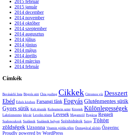
2015 február
2015 január
2014 december
2014 november
2014 október
2014 szeptember
2014 augusztus
2014 július
2014 június
2014 május
2014 április
2014 március
2014 február
Címkék
Cikkek
Desszert
Bevásárló lista
Bögrés süti
Chia puding
Citromos víz
Fogyás
Ebéd
Gluténmentes sütik
Farsangi fánk
Edzés közben
Különlegességek
Gyors sütik
Kelt tészták
Koleszterin szint
Köretek
Levesek
Reggeli
Laktózmentes
lekvár
Leveles tészta
Magamról
Pogácsa
Töltött
Szénhidrátok
Szaloncukrok
Szalámik
Szalámik helyett
Szörp
zöldségek
Uzsonna
Őzgerinc
Vitamin pótlás télen
Önmagával sűrítés
Proudly powered by WordPress