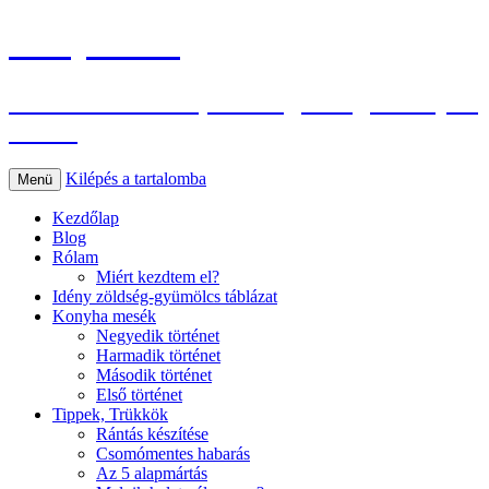
Konyhasuli
Az életmódváltás, és az egészséges konyha
oldala
Kilépés a tartalomba
Menü
Kezdőlap
Blog
Rólam
Miért kezdtem el?
Idény zöldség-gyümölcs táblázat
Konyha mesék
Negyedik történet
Harmadik történet
Második történet
Első történet
Tippek, Trükkök
Rántás készítése
Csomómentes habarás
Az 5 alapmártás