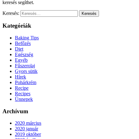
keresés segíthet.
Keresés:
Kategóriák
Baking Tips
Befőzés
Diet
Egészség
Egyéb
Fűszerolaj
Gyors sütik
Hírek
Pohárkrém
Recipe
Recipes
Ünnepek
Archívum
2020 március
2020 január
2019 október