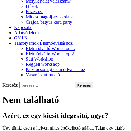
Melyik halat válasszam?
Húsok
Főzéshez
Mit csomagolj az iskolába
Csajos, batyus kerti party
Kapcsolat
Adatvédelem
GY.I.K.
Tanfolyamok Életmódváltáshoz
Életmódváltó Workshop 1.
Életmódváltó Workshop 2.
Süti Workshop
Reggeli workshop
Kezdőcsomag életmódváltáshoz
Vásárlási útmutató
Keresés:
Nem található
Azért, ez egy kicsit idegesítő, ugye?
Úgy tűnik, ezen a helyen nincs értékelhető találat. Talán egy újabb