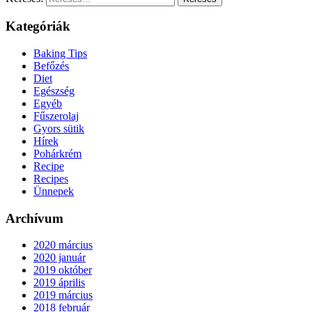
Kategóriák
Baking Tips
Befőzés
Diet
Egészség
Egyéb
Fűszerolaj
Gyors sütik
Hírek
Pohárkrém
Recipe
Recipes
Ünnepek
Archívum
2020 március
2020 január
2019 október
2019 április
2019 március
2018 február