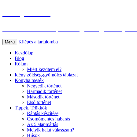
Konyhasuli
Az életmódváltás, és az egészséges konyha 
Kilépés a tartalomba
Menü
Kezdőlap
Blog
Rólam
Miért kezdtem el?
Idény zöldség-gyümölcs táblázat
Konyha mesék
Negyedik történet
Harmadik történet
Második történet
Első történet
Tippek, Trükkök
Rántás készítése
Csomómentes habarás
Az 5 alapmártás
Melyik halat válasszam?
Húsok