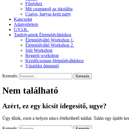
Főzéshez
Mit csomagolj az iskolába
Csajos, batyus kerti party
Kapcsolat
Adatvédelem
GY.I.K.
Tanfolyamok Életmódváltáshoz
Életmódváltó Workshop 1.
Életmódváltó Workshop 2.
Süti Workshop
Reggeli workshop
Kezdőcsomag életmódváltáshoz
Vásárlási útmutató
Keresés:
Nem található
Azért, ez egy kicsit idegesítő, ugye?
Úgy tűnik, ezen a helyen nincs értékelhető találat. Talán egy újabb ker
Keresés: