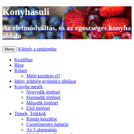
Konyhasuli
Az életmódváltás, és az egészséges konyha
oldala
Kilépés a tartalomba
Menü
Kezdőlap
Blog
Rólam
Miért kezdtem el?
Idény zöldség-gyümölcs táblázat
Konyha mesék
Negyedik történet
Harmadik történet
Második történet
Első történet
Tippek, Trükkök
Rántás készítése
Csomómentes habarás
Az 5 alapmártás