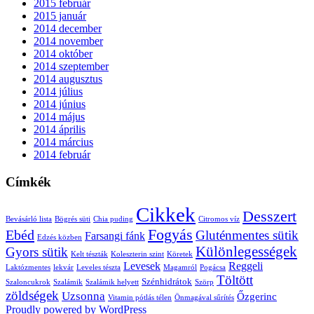
2015 február
2015 január
2014 december
2014 november
2014 október
2014 szeptember
2014 augusztus
2014 július
2014 június
2014 május
2014 április
2014 március
2014 február
Címkék
Cikkek
Desszert
Bevásárló lista
Bögrés süti
Chia puding
Citromos víz
Fogyás
Ebéd
Gluténmentes sütik
Farsangi fánk
Edzés közben
Különlegességek
Gyors sütik
Kelt tészták
Koleszterin szint
Köretek
Levesek
Reggeli
Laktózmentes
lekvár
Leveles tészta
Magamról
Pogácsa
Töltött
Szénhidrátok
Szaloncukrok
Szalámik
Szalámik helyett
Szörp
zöldségek
Uzsonna
Őzgerinc
Vitamin pótlás télen
Önmagával sűrítés
Proudly powered by WordPress