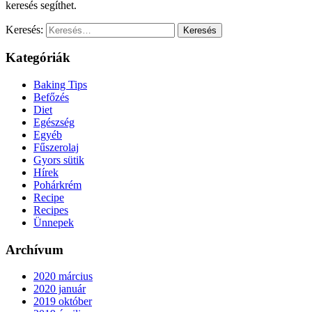
keresés segíthet.
Keresés:
Kategóriák
Baking Tips
Befőzés
Diet
Egészség
Egyéb
Fűszerolaj
Gyors sütik
Hírek
Pohárkrém
Recipe
Recipes
Ünnepek
Archívum
2020 március
2020 január
2019 október