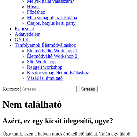
Melyik halat válasszam?
Húsok
Főzéshez
Mit csomagolj az iskolába
Csajos, batyus kerti party
Kapcsolat
Adatvédelem
GY.I.K.
Tanfolyamok Életmódváltáshoz
Életmódváltó Workshop 1.
Életmódváltó Workshop 2.
Süti Workshop
Reggeli workshop
Kezdőcsomag életmódváltáshoz
Vásárlási útmutató
Keresés:
Nem található
Azért, ez egy kicsit idegesítő, ugye?
Úgy tűnik, ezen a helyen nincs értékelhető találat. Talán egy újabb