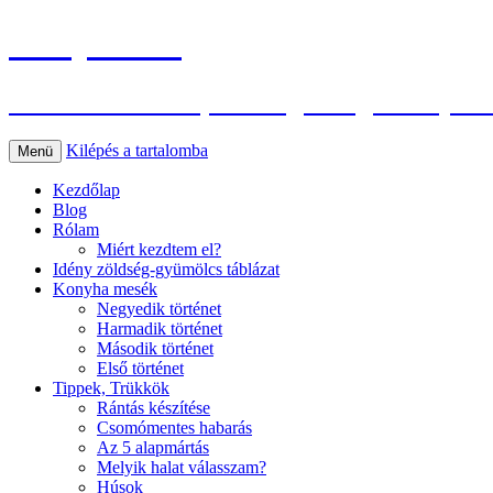
Konyhasuli
Az életmódváltás, és az egészséges konyha 
Kilépés a tartalomba
Menü
Kezdőlap
Blog
Rólam
Miért kezdtem el?
Idény zöldség-gyümölcs táblázat
Konyha mesék
Negyedik történet
Harmadik történet
Második történet
Első történet
Tippek, Trükkök
Rántás készítése
Csomómentes habarás
Az 5 alapmártás
Melyik halat válasszam?
Húsok