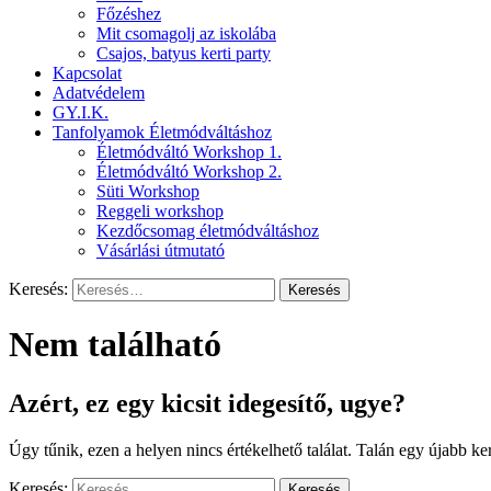
Főzéshez
Mit csomagolj az iskolába
Csajos, batyus kerti party
Kapcsolat
Adatvédelem
GY.I.K.
Tanfolyamok Életmódváltáshoz
Életmódváltó Workshop 1.
Életmódváltó Workshop 2.
Süti Workshop
Reggeli workshop
Kezdőcsomag életmódváltáshoz
Vásárlási útmutató
Keresés:
Nem található
Azért, ez egy kicsit idegesítő, ugye?
Úgy tűnik, ezen a helyen nincs értékelhető találat. Talán egy újabb ker
Keresés: