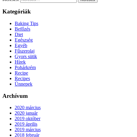
Kategóriák
Baking Tips
Befőzés
Diet
Egészség
Egyéb
Fűszerolaj
Gyors sütik
Hírek
Pohárkrém
Recipe
Recipes
Ünnepek
Archívum
2020 március
2020 január
2019 október
2019 április
2019 március
2018 február